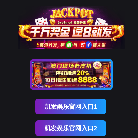
凯发娱乐官网入口1
凯发娱乐官网入口2