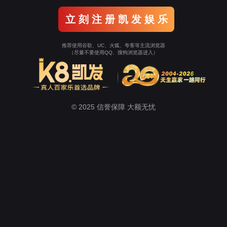
立 刻 注 册 凯 发 娱 乐
推荐使用谷歌、UC、火狐、夸客等主流浏览器
（尽量不要使用QQ、搜狗浏览器进入）
© 2025 信誉保障 大额无忧